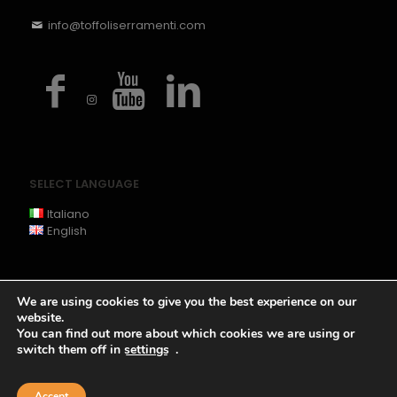
info@toffoliserramenti.com
SELECT LANGUAGE
Italiano
English
We are using cookies to give you the best experience on our
website.
You can find out more about which cookies we are using or
switch them off in
settings
.
Copyright @ 2020 Toffoli Serramenti Srl -
Privacy
-
Cookie
Policy
-
Legals
- P.iva 00255180309
Accept