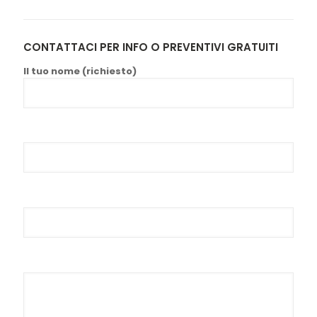
CONTATTACI PER INFO O PREVENTIVI GRATUITI
Il tuo nome (richiesto)
La tua email (richiesto)
Oggetto
Il tuo messaggio