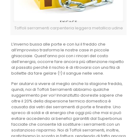
Toffoli serramenti carpenteria leggera metallica udine
L’inverno bussa alle porte e con lui il freddo che
all’improvviso trasforma le nostre case in piccole
ghiacciaie. Quest’anno poi con i rincari del costo
dell’energia, occorre fare ancora più attenzione rispetto
al passato perché il rischio è di ritrovarsi con una fila di
bollette da fare gelare (!) il sangue nelle vene.
Per aiutarvi a vivere al meglio anche la stagione fredda,
quindi, noi di Toffoli Serramenti abbiamo qualche
suggerimento per voi! Innanzitutto dovreste sapere che
oltre il 20% della dispersione termica domestica è
causata dai vetri dei serramenti di porte e finestre. Uno
spreco di soldi e di energia che oggi più che mai si può
evitare accedendo ai benefici garantiti dal Superbonus
facciate che consente ldi sostituire i serramenti con un
sostanzioso risparmio. Noi di Toffoli serramenti, inoltre,
pratichiamo lo sconto in fattura, rendendo di fatto ancora