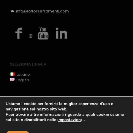
info@toffoliserramenti.com
SELEZIONA LINGUA
Italiano
English
Usiamo i cookie per fornirti la miglior esperienza d'uso e
navigazione sul nostro sito web.
Puoi trovare altre informazioni riguardo a quali cookie usiamo
sul sito o disabilitarli nelle
impostazioni
.
Copyright @ 2020 Toffoli Serramenti Srl -
Privacy
-
Cookie
Policy
-
Legals
- P.iva 00255180309