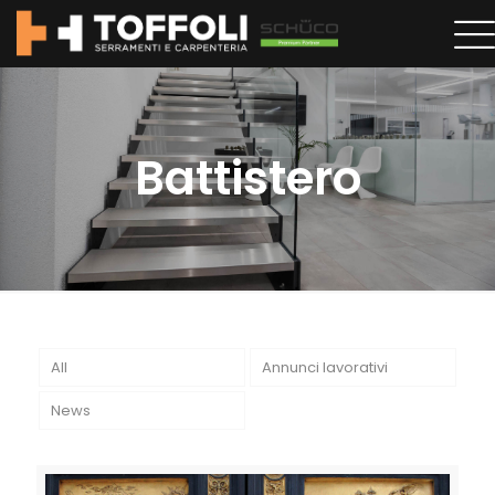
Battistero
All
Annunci lavorativi
News